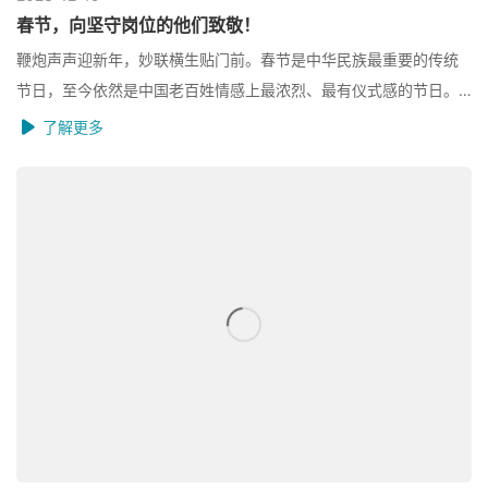
春节，向坚守岗位的他们致敬！
鞭炮声声迎新年，妙联横生贴门前。春节是中华民族最重要的传统
节日，至今依然是中国老百姓情感上最浓烈、最有仪式感的节日。
在这个特殊的冬天，新冠病毒变化无常，急性心衰患者急剧增加，
了解更多
心力衰竭合并新冠病毒感染会增加再住院...