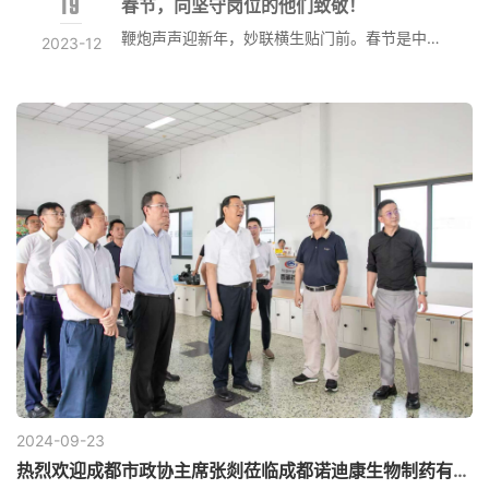
19
春节，向坚守岗位的他们致敬！
鞭炮声声迎新年，妙联横生贴门前。春节是中华民族最重要的传统节日，至今依然是中国老百姓情感上最浓烈、最有仪式感的节日。在这个特殊的冬天，新冠病毒变化无常，急性心衰患者急剧增加，心力衰竭合并新冠病毒感染会增加再住院...
2023-12
2024-09
23
热烈欢迎成都市政协主席张剡莅临成都诺迪康生物制药有限公司指导工作