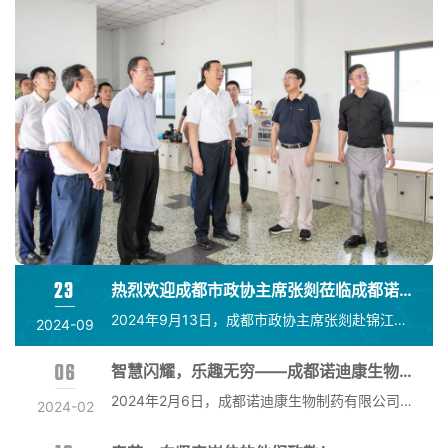
23
热烈欢迎成都市政协主席张剡莅临成都诺迪康生物制药有限公司指导工作
2024年9月13日，成都市政协主席张剡赴锦江区督导学习宣传贯彻党的二十届三中全会精神，并开展“进万企、解难题、优环境、促发展”工作。
2024-09
06
智慧闪耀，乐趣无穷——成都诺迪康生物制药有限公司第三届知识竞赛圆满落幕
2024年2月6日，成都诺迪康生物制药有限公司举办了第三届知识竞赛，旨在提升员工专业知识水平，增强团队合作精神。精彩回顾本届知识竞赛以《无菌（生物）药品通用技术资料》为蓝本，结合新版GMP相关内容、涉及质量、生产、物料、设备、包装等方面的知识。预赛阶段组织公司全员线上答题，在全公司掀起一波高涨的学习热潮。
2024-02