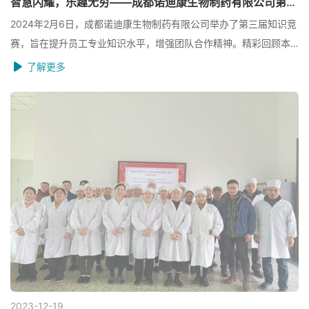
智慧闪耀，乐趣无穷——成都诺迪康生物制药有限公司第三届知识竞赛圆满落幕
2024年2月6日，成都诺迪康生物制药有限公司举办了第三届知识竞
赛，旨在提升员工专业知识水平，增强团队合作精神。精彩回顾本
届知识竞赛以《无菌（生物）药品通用技术资料》为蓝本，结合新
了解更多
版GMP相关内容、涉及质量、生产、物料、设备、包装等方面的知
识。预赛阶段组织公司全员线上答题，在全公司掀起一波高涨的学
习热潮。
2023-12
19